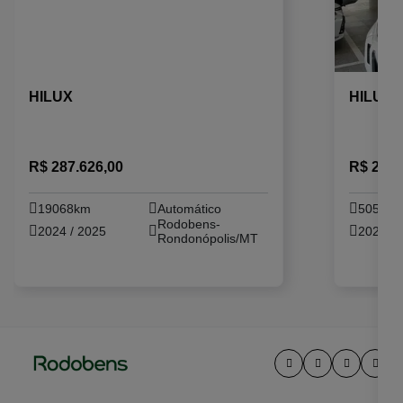
HILUX
HILUX
R$ 287.626,00
R$ 284.
19068km
Automático
50504
Rodobens-
2024 / 2025
2024 / 
Rondonópolis/MT